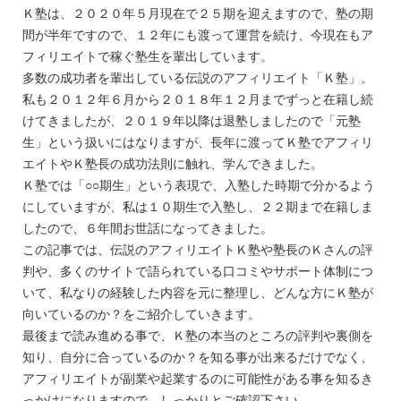
Ｋ塾は、２０２０年５月現在で２５期を迎えますので、塾の期
間が半年ですので、１２年にも渡って運営を続け、今現在もア
フィリエイトで稼ぐ塾生を輩出しています。
多数の成功者を輩出している伝説のアフィリエイト「Ｋ塾」。
私も２０１２年６月から２０１８年１２月までずっと在籍し続
けてきましたが、２０１９年以降は退塾しましたので「元塾
生」という扱いにはなりますが、長年に渡ってＫ塾でアフィリ
エイトやＫ塾長の成功法則に触れ、学んできました。
Ｋ塾では「○○期生」という表現で、入塾した時期で分かるよう
にしていますが、私は１０期生で入塾し、２２期まで在籍しま
したので、６年間お世話になってきました。
この記事では、伝説のアフィリエイトＫ塾や塾長のＫさんの評
判や、多くのサイトで語られている口コミやサポート体制につ
いて、私なりの経験した内容を元に整理し、どんな方にＫ塾が
向いているのか？をご紹介していきます。
最後まで読み進める事で、Ｋ塾の本当のところの評判や裏側を
知り、自分に合っているのか？を知る事が出来るだけでなく、
アフィリエイトが副業や起業するのに可能性がある事を知るき
っかけになりますので、しっかりとご確認下さい。