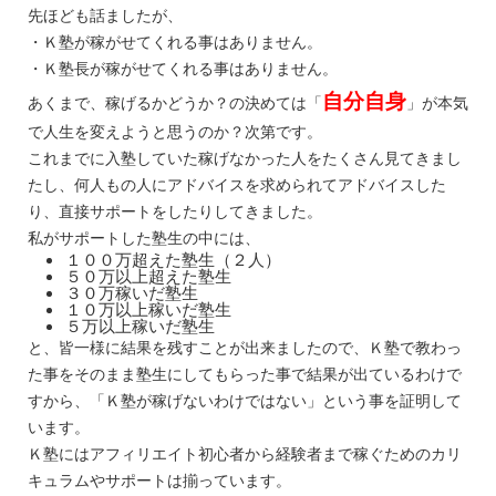
先ほども話ましたが、
・Ｋ塾が稼がせてくれる事はありません。
・Ｋ塾長が稼がせてくれる事はありません。
自分自身
あくまで、稼げるかどうか？の決めては「
」が本気
で人生を変えようと思うのか？次第です。
これまでに入塾していた稼げなかった人をたくさん見てきまし
たし、何人もの人にアドバイスを求められてアドバイスした
り、直接サポートをしたりしてきました。
私がサポートした塾生の中には、
１００万超えた塾生（２人）
５０万以上超えた塾生
３０万稼いだ塾生
１０万以上稼いだ塾生
５万以上稼いだ塾生
と、皆一様に結果を残すことが出来ましたので、Ｋ塾で教わっ
た事をそのまま塾生にしてもらった事で結果が出ているわけで
すから、「Ｋ塾が稼げないわけではない」という事を証明して
います。
Ｋ塾にはアフィリエイト初心者から経験者まで稼ぐためのカリ
キュラムやサポートは揃っています。