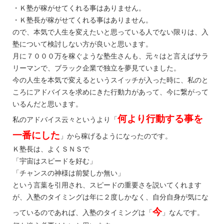
・Ｋ塾が稼がせてくれる事はありません。
・Ｋ塾長が稼がせてくれる事はありません。
ので、本気で人生を変えたいと思っている人でない限りは、入
塾について検討しない方が良いと思います。
月に７０００万を稼ぐような塾生さんも、元々はと言えばサラ
リーマンで、ブラック企業で独立を夢見ていました。
今の人生を本気で変えるというスイッチが入った時に、私のと
ころにアドバイスを求めにきた行動力があって、今に繋がって
いるんだと思います。
何より行動する事を
私のアドバイス云々というより「
一番にした
」から稼げるようになったのです。
Ｋ塾長は、よくＳＮＳで
「宇宙はスピードを好む」
「チャンスの神様は前髪しか無い」
という言葉を引用され、スピードの重要さを説いてくれます
が、入塾のタイミングは年に２度しかなく、自分自身が気にな
今
っているのであれば、入塾のタイミングは「
」なんです。