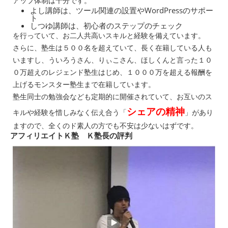
アップ体制は十分です。
よし講師は、ツール関連の設置やWordPressのサポー
ト
しつゆ講師は、初心者のステップのチェック
を行っていて、お二人共高いスキルと経験を備えています。
さらに、塾生は５００名を超えていて、長く在籍している人も
いますし、ういろうさん、りぃこさん、ほしくんと言った１０
０万超えのレジェンド塾生はじめ、１０００万を超える報酬を
上げるモンスター塾生まで在籍しています。
塾生同士の勉強会なども定期的に開催されていて、お互いのス
シェアの精神
キルや経験を惜しみなく伝え合う「
」があり
ますので、全くのド素人の方でも不安は少ないはずです。
アフィリエイトＫ塾 Ｋ塾長の評判