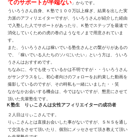
てのサポートが半端ない
」からです。
ういろうさん自身、Ｋ塾で１００万以上稼ぎ、結果を出した実
力派のアフィリエイターですが、ういろうさんが紹介した経由
で入塾した人でサポートがあったり、Ｋ塾でステップを最速で
消化していくための虎の巻のようなモノまで用意されていま
す。
また、ういろうさんは稼いでいる塾生さんとの繋がりがあるの
で、「稼いでいる人たちのソバにいたい」という方は、ういろ
うさんはおすすめです。
ちなみに、今でも使っているかは不明ですが・・ういろうさん
がサングラスをし、初心者向けのフォローをお約束した動画を
撮影しているのですが、その時私も一緒にいました・・笑
なかなかお会いする機会は、今ではないですが、懇意にさせて
頂いた先輩塾生です。
Ｋ塾生 りぃこさんは女性アフィリエイターの成功者
２人目はりぃこさんです。
りぃこさんとは直接お会いした事がないですが、ＳＮＳを通し
て交流をさせて頂いたり、個別にメッセさせて頂き教えて頂い
た先輩塾生です。