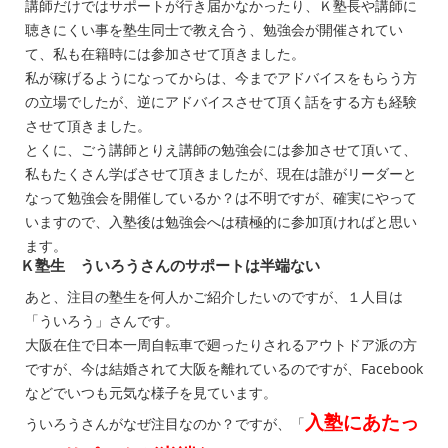
講師だけではサポートが行き届かなかったり、Ｋ塾長や講師に
聴きにくい事を塾生同士で教え合う、勉強会が開催されてい
て、私も在籍時には参加させて頂きました。
私が稼げるようになってからは、今までアドバイスをもらう方
の立場でしたが、逆にアドバイスさせて頂く話をする方も経験
させて頂きました。
とくに、ごう講師とりえ講師の勉強会には参加させて頂いて、
私もたくさん学ばさせて頂きましたが、現在は誰がリーダーと
なって勉強会を開催しているか？は不明ですが、確実にやって
いますので、入塾後は勉強会へは積極的に参加頂ければと思い
ます。
Ｋ塾生 ういろうさんのサポートは半端ない
あと、注目の塾生を何人かご紹介したいのですが、１人目は
「ういろう」さんです。
大阪在住で日本一周自転車で廻ったりされるアウトドア派の方
ですが、今は結婚されて大阪を離れているのですが、Facebook
などでいつも元気な様子を見ています。
入塾にあたっ
ういろうさんがなぜ注目なのか？ですが、「