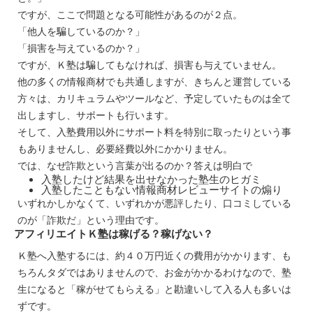
ですが、ここで問題となる可能性があるのが２点。
「他人を騙しているのか？」
「損害を与えているのか？」
ですが、Ｋ塾は騙してもなければ、損害も与えていません。
他の多くの情報商材でも共通しますが、きちんと運営している
方々は、カリキュラムやツールなど、予定していたものは全て
出しますし、サポートも行います。
そして、入塾費用以外にサポート料を特別に取ったりという事
もありませんし、必要経費以外にかかりません。
では、なぜ詐欺という言葉が出るのか？答えは明白で
入塾したけど結果を出せなかった塾生のヒガミ
入塾したこともない情報商材レビューサイトの煽り
いずれかしかなくて、いずれかが悪評したり、口コミしている
のが「詐欺だ」という理由です。
アフィリエイトＫ塾は稼げる？稼げない？
Ｋ塾へ入塾するには、約４０万円近くの費用がかかります、も
ちろんタダではありませんので、お金がかかるわけなので、塾
生になると「稼がせてもらえる」と勘違いして入る人も多いは
ずです。