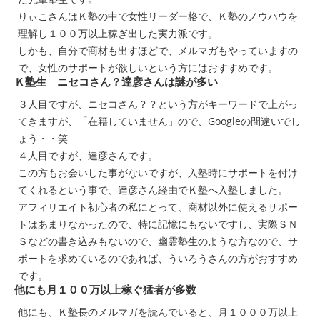
りぃこさんはＫ塾の中で女性リーダー格で、Ｋ塾のノウハウを
理解し１００万以上稼ぎ出した実力派です。
しかも、自分で商材も出すほどで、メルマガもやっていますの
で、女性のサポートが欲しいという方にはおすすめです。
Ｋ塾生 ニセコさん？達彦さんは謎が多い
３人目ですが、ニセコさん？？という方がキーワードで上がっ
てきますが、「在籍していません」ので、Googleの間違いでし
ょう・・笑
４人目ですが、達彦さんです。
この方もお会いした事がないですが、入塾時にサポートを付け
てくれるという事で、達彦さん経由でＫ塾へ入塾しました。
アフィリエイト初心者の私にとって、商材以外に使えるサポー
トはあまりなかったので、特に記憶にもないですし、実際ＳＮ
Ｓなどの書き込みもないので、幽霊塾生のような方なので、サ
ポートを求めているのであれば、ういろうさんの方がおすすめ
です。
他にも月１００万以上稼ぐ猛者が多数
他にも、Ｋ塾長のメルマガを読んでいると、月１０００万以上