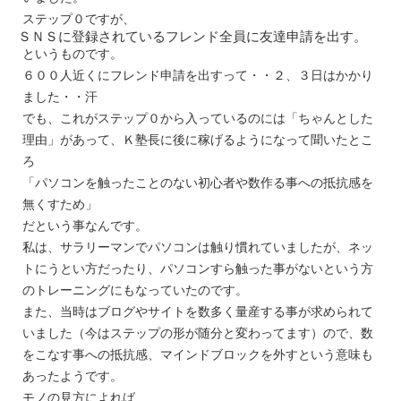
ステップ０ですが、
ＳＮＳに登録されているフレンド全員に友達申請を出す。
というものです。
６００人近くにフレンド申請を出すって・・２、３日はかかり
ました・・汗
でも、これがステップ０から入っているのには「ちゃんとした
理由」があって、Ｋ塾長に後に稼げるようになって聞いたとこ
ろ
「パソコンを触ったことのない初心者や数作る事への抵抗感を
無くすため」
だという事なんです。
私は、サラリーマンでパソコンは触り慣れていましたが、ネッ
トにうとい方だったり、パソコンすら触った事がないという方
のトレーニングにもなっていたのです。
また、当時はブログやサイトを数多く量産する事が求められて
いました（今はステップの形が随分と変わってます）ので、数
をこなす事への抵抗感、マインドブロックを外すという意味も
あったようです。
モノの見方によれば