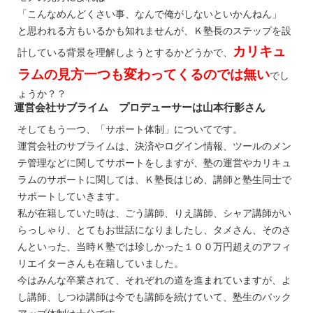
「こんなめんどくさい事、なんで俺がしないといかんねん」
と思われる方もいるかも知れませんが、Ｋ塾長のステップを設
カリキュ
計している背景を理解しようとするかどうかで、
ラムの見方一つも変わってくるのでは無い
でし
ょうか？？
運営会社サブライム プロデューサーは山本行影さん
そしてもう一つ、「サポート体制」についてです。
運営会社のサブライムは、決済やログイン情報、ツールのメン
テ管理などに関してサポートをしますが、塾の運営やカリキュ
ラムのサポートに関しては、Ｋ塾長はじめ、講師と塾生同士で
サポートしていきます。
私が在籍していた時は、ごう講師、りえ講師、シャア講師がい
らっしゃり、とてもお世話になりましたし、タメさん、そのさ
んといった、当時Ｋ塾では珍しかった１００万円超えのアフィ
リエイターさんも在籍していました。
今はみんな卒業されて、それぞれの道を進まれていますが、よ
し講師、しつゆ講師は今でも講師を続けていて、塾生のバック