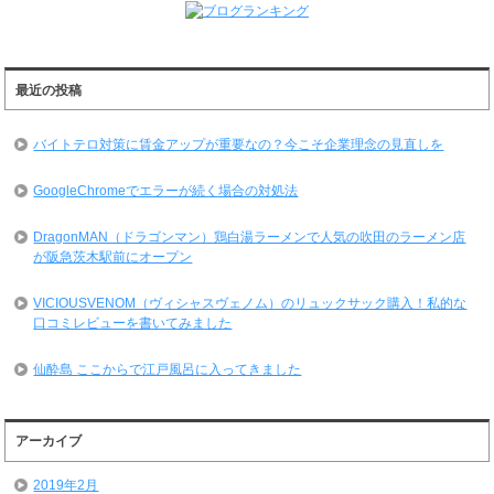
最近の投稿
バイトテロ対策に賃金アップが重要なの？今こそ企業理念の見直しを
GoogleChromeでエラーが続く場合の対処法
DragonMAN（ドラゴンマン）鶏白湯ラーメンで人気の吹田のラーメン店
が阪急茨木駅前にオープン
VICIOUSVENOM（ヴィシャスヴェノム）のリュックサック購入！私的な
口コミレビューを書いてみました
仙酔島 ここからで江戸風呂に入ってきました
アーカイブ
2019年2月