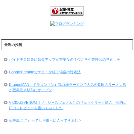
最近の投稿
バイトテロ対策に賃金アップが重要なの？今こそ企業理念の見直しを
GoogleChromeでエラーが続く場合の対処法
DragonMAN（ドラゴンマン）鶏白湯ラーメンで人気の吹田のラーメン店
が阪急茨木駅前にオープン
VICIOUSVENOM（ヴィシャスヴェノム）のリュックサック購入！私的な
口コミレビューを書いてみました
仙酔島 ここからで江戸風呂に入ってきました