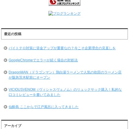
最近の投稿
バイトテロ対策に賃金アップが重要なの？今こそ企業理念の見直しを
GoogleChromeでエラーが続く場合の対処法
DragonMAN（ドラゴンマン）鶏白湯ラーメンで人気の吹田のラーメン店
が阪急茨木駅前にオープン
VICIOUSVENOM（ヴィシャスヴェノム）のリュックサック購入！私的な
口コミレビューを書いてみました
仙酔島 ここからで江戸風呂に入ってきました
アーカイブ