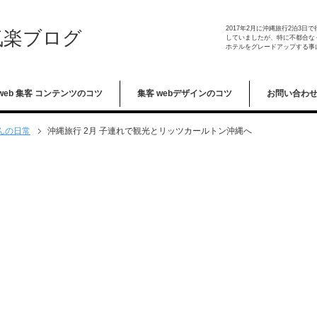
2017年2月に沖縄旅行2泊3
気楽ブログ
していましたが、特に不都合な
ホテルをグレードアップする事
web 集客 コンテンツのコツ
集客 webデザインのコツ
お問い合わ
んの日常
沖縄旅行 2月 子連れで観光とリッツカールトン沖縄へ