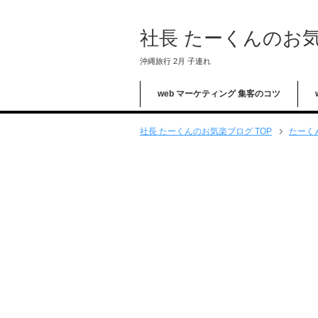
社長 たーくんのお
沖縄旅行 2月 子連れ
web マーケティング 集客のコツ
社長 たーくんのお気楽ブログ TOP
たーく