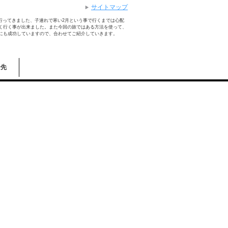
サイトマップ
日で行ってきました、子連れで寒い2月という事で行くまでは心配
く行く事が出来ました。また今回の旅ではある方法を使って、
にも成功していますので、合わせてご紹介していきます。
せ先