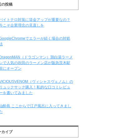
近の投稿
バイトテロ対策に賃金アップが重要なの？
今こそ企業理念の見直しを
GoogleChromeでエラーが続く場合の対処
法
DragonMAN（ドラゴンマン）鶏白湯ラーメ
ンで人気の吹田のラーメン店が阪急茨木駅
前にオープン
VICIOUSVENOM（ヴィシャスヴェノム）の
リュックサック購入！私的な口コミレビュ
ーを書いてみました
仙酔島 ここからで江戸風呂に入ってきまし
た
ーカイブ