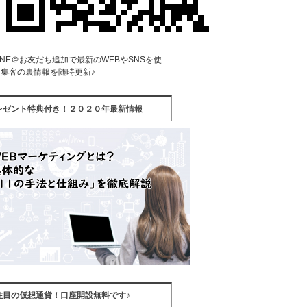
INE＠お友だち追加で最新のWEBやSNSを使
集客の裏情報を随時更新♪
レゼント特典付き！２０２０年最新情報
注目の仮想通貨！口座開設無料です♪