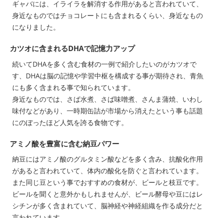
ギャバには、イライラを解消する作用があると言われていて、
身近なものではチョコレートにも含まれるくらい、身近なもの
になりました。
カツオに含まれるDHAで記憶力アップ
続いてDHAを多く含む食材の一例で紹介したいのがカツオで
す、DHAは脳の記憶や学習中枢を構成する事が期待され、青魚
にも多く含まれる事で知られています。
身近なものでは、さば水煮、さば味噌煮、さんま蒲焼、いわし
味付などがあり、一時期缶詰が市場から消えたという事も話題
にのぼったほど人気を誇る食物です。
アミノ酸を豊富に含む納豆パワー
納豆にはアミノ酸のグルタミン酸などを多く含み、抗酸化作用
があると言われていて、体内の酸化を防ぐと言われています。
また同じ豆という事でおすすめの食材が、ビールと枝豆です。
ビールを聞くと意外かもしれませんが、ビール酵母や豆にはレ
シチンが多く含まれていて、脳神経や神経組織を作る成分だと
言われています。