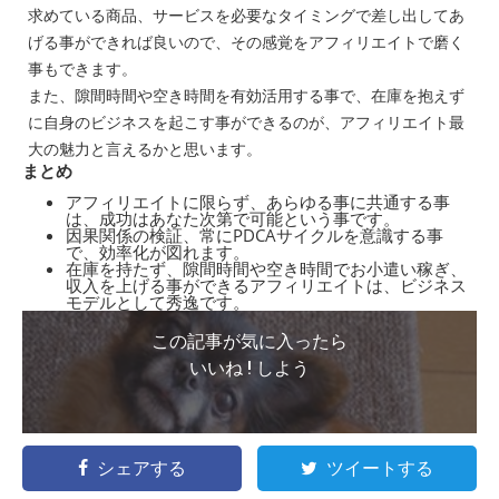
求めている商品、サービスを必要なタイミングで差し出してあ
げる事ができれば良いので、その感覚をアフィリエイトで磨く
事もできます。
また、隙間時間や空き時間を有効活用する事で、在庫を抱えず
に自身のビジネスを起こす事ができるのが、アフィリエイト最
大の魅力と言えるかと思います。
まとめ
アフィリエイトに限らず、あらゆる事に共通する事
は、成功はあなた次第で可能という事です。
因果関係の検証、常にPDCAサイクルを意識する事
で、効率化が図れます。
在庫を持たず、隙間時間や空き時間でお小遣い稼ぎ、
収入を上げる事ができるアフィリエイトは、ビジネス
モデルとして秀逸です。
この記事が気に入ったら
いいね ! しよう
シェアする
ツイートする