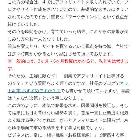
この方の場合は、すでにアフィリエイトを取り入れていて、ブ
ログやサイト作成をされていたので、基礎的なスキルはクリア
されていたのですが、重要な「マーケティング」という視点が
抜けていました。
その点を時間をかけ、育てていった結果、これからの結果が楽
しみな方のお一人となりました。
視点を変えたり、サイトを育てるという視点を持つ際、当社で
は少々時間がかかるという話はさせて頂いております。
※一般的には、3ヶ月～6ヶ月程度はかかると、私どもは考えま
す。
そのため、主婦に限らず、「副業でアフィリエイトは稼げる
の？？」という質問をよく頂くのですが、社長のブログで
ネッ
ト副業 おすすめですか？？
でも書かせて頂いていますが、結論
は「
あなた次第
」という事になります。
この方のように、本気で結果を求め、因果関係を検証し、そし
て結果にも目を背けない姿勢を貫く、首尾一貫した態度を根気
よく続ける事ができれば、きっとアフィリエイトに限らず、あ
らゆる場面で求める結果を出す事は可能でしょう。
ビジネスは、常に「
相手目線（お客様目線）
」で構築する事、