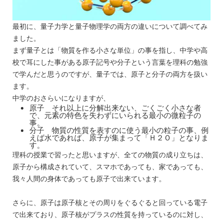
最初に、量子力学と量子物理学の両方の違いについて調べてみ
ました。
まず量子とは「物質を作る小さな単位」の事を指し、中学や高
校で耳にした事がある原子記号や分子という言葉を理科の勉強
で学んだと思うのですが、量子では、原子と分子の両方を扱い
ます。
中学のおさらいになりますが、
原子 それ以上に分解出来ない、ごくごく小さな者
で、元素の特色を失わずにいられる最小の微粒子の
事。
分子 物質の性質を表すのに使う最小の粒子の事、例
えば水であれば、原子が集まって「Ｈ２Ｏ」となりま
す。
理科の授業で習ったと思いますが、全ての物質の成り立ちは、
原子から構成されていて、スマホであっても、家であっても、
我々人間の身体であっても原子で出来ています。
さらに、原子は原子核とその周りをぐるぐると回っている電子
で出来ており、原子核がプラスの性質を持っているのに対し、