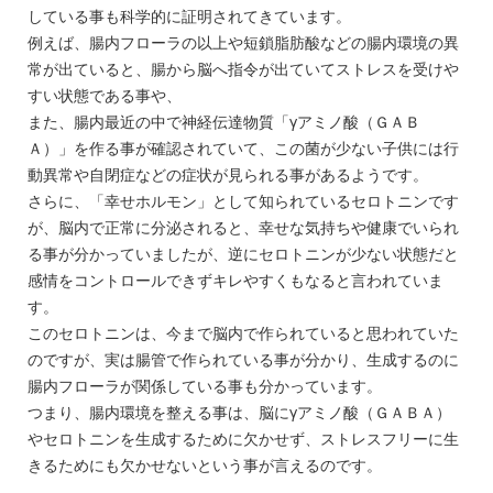
している事も科学的に証明されてきています。
例えば、腸内フローラの以上や短鎖脂肪酸などの腸内環境の異
常が出ていると、腸から脳へ指令が出ていてストレスを受けや
すい状態である事や、
また、腸内最近の中で神経伝達物質「γアミノ酸（ＧＡＢ
Ａ）」を作る事が確認されていて、この菌が少ない子供には行
動異常や自閉症などの症状が見られる事があるようです。
さらに、「幸せホルモン」として知られているセロトニンです
が、脳内で正常に分泌されると、幸せな気持ちや健康でいられ
る事が分かっていましたが、逆にセロトニンが少ない状態だと
感情をコントロールできずキレやすくもなると言われていま
す。
このセロトニンは、今まで脳内で作られていると思われていた
のですが、実は腸管で作られている事が分かり、生成するのに
腸内フローラが関係している事も分かっています。
つまり、腸内環境を整える事は、脳にγアミノ酸（ＧＡＢＡ）
やセロトニンを生成するために欠かせず、ストレスフリーに生
きるためにも欠かせないという事が言えるのです。