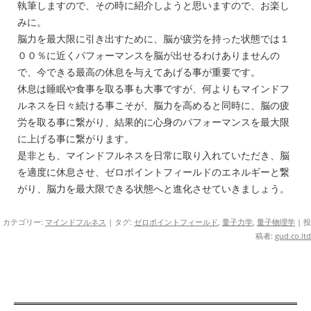
執筆しますので、その時に紹介しようと思いますので、お楽し
みに。
脳力を最大限に引き出すために、脳が疲労を持った状態では１
００％に近くパフォーマンスを脳が出せるわけありませんの
で、今できる最高の休息を与えてあげる事が重要です。
休息は睡眠や食事を取る事も大事ですが、何よりもマインドフ
ルネスを日々続ける事こそが、脳力を高めると同時に、脳の疲
労を取る事に繋がり、結果的に心身のパフォーマンスを最大限
に上げる事に繋がります。
是非とも、マインドフルネスを日常に取り入れていただき、脳
を適度に休息させ、ゼロポイントフィールドのエネルギーと繋
がり、脳力を最大限できる状態へと進化させていきましょう。
カテゴリー:
マインドフルネス
| タグ:
ゼロポイントフィールド
,
量子力学
,
量子物理学
|
投
稿者:
gud.co.ltd