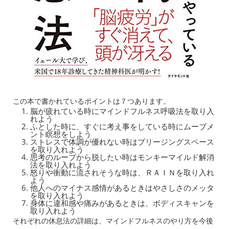
この本で書かれているポイントは７つあります。
脳が疲れている時にマインドフルネス呼吸法を取り入
れよう
ふとした時に、すぐに考え事をしている時にムーブメ
ント瞑想をしよう
ストレスで体調が優れない時はブリージングスペース
を取り入れよう
思考のループから脱したい時はモンキーマイルド解消
法を取り入れよう
怒りや衝動に流されそうな時は、ＲＡＩＮを取り入れ
よう
他人へのマイナス感情があるときはやさしさのメッタ
を取り入れよう
身体に違和感や痛みがあるときは、ボディスキャンを
取り入れよう
それぞれの休息法の詳細は、マインドフルネスのやり方を今後