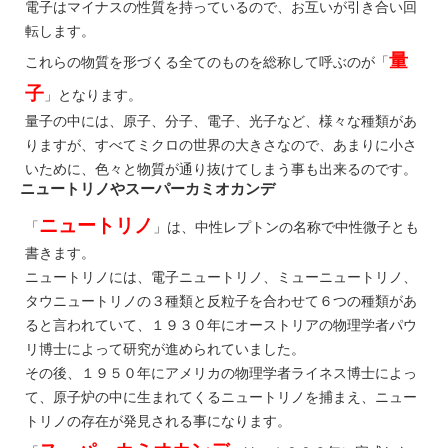
電子はマイナスの性質を持っているので、お互いが引き合い回
転します。
量
これらの物質を形づくる全てのものを総称して呼ぶのが「
子
」となります。
量子の中には、原子、分子、電子、光子など、様々な種類があ
りますが、すべてミクロの世界の大きさなので、あまりに小さ
いために、色々と物質が通り抜けてしまう事も出来るのです。
ニュートリノやスーパーカミオカンデ
ニュートリノ
「
」は、中性レプトンの名称で中性微子とも
書きます。
ニュートリノには、電子ニュートリノ、ミューニュートリノ、
タウニュートリノの３種類と反粒子を合わせて６つの種類があ
ると言われていて、１９３０年にオーストリアの物理学者パウ
リ博士によって研究が進められていました。
その後、１９５０年にアメリカの物理学者ライネス博士によっ
て、原子炉の中に生まれてくるニュートリノを捕まえ、ニュー
トリノの存在が発見される事になります。