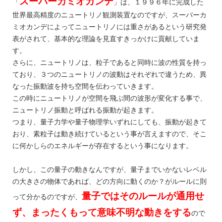
スーパーカミオカンデ
「
」は、１９９６年に完成した
世界最高精度のニュートリノ観測装置なのですが、スーパーカ
ミオカンデによってニュートリノには重さがあるという研究発
表がされて、基本的な理論を見直すきっかけに貢献していま
す。
さらに、ニュートリノは、粒子であると同時に波の性質を持っ
ており、３つのニュートリノの波動はそれぞれで違うため、異
なった振動波を持ち空間を伝わっていきます。
この時にニュートリノが空間を飛ぶ間の波形が変化する事で、
ニュートリノ振動と呼ばれる振動が起きます。
つまり、量子力学や量子物理学いずれにしても、振動が起きて
おり、素粒子は動き続けているという事が言えますので、そこ
に何かしらのエネルギーが存在するという事になります。
しかし、この量子の動きなんですが、量子までいかないレベル
の大きさの物体であれば、どの方向に動くのか？がルールに則
量子ではそのルールが通用せ
って分かるのですが、
ず、まったくもって意味不明な動きをする
ので