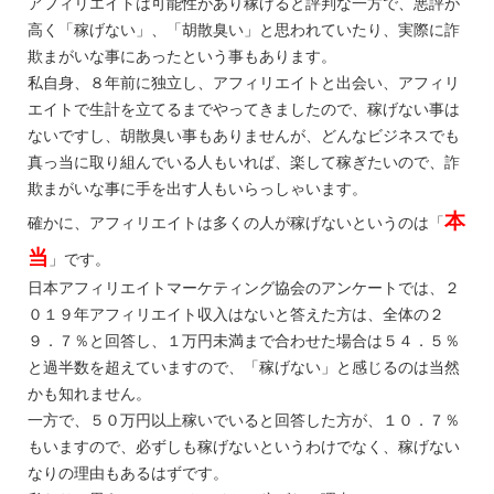
アフィリエイトは可能性があり稼げると評判な一方で、悪評が
高く「稼げない」、「胡散臭い」と思われていたり、実際に詐
欺まがいな事にあったという事もあります。
私自身、８年前に独立し、アフィリエイトと出会い、アフィリ
エイトで生計を立てるまでやってきましたので、稼げない事は
ないですし、胡散臭い事もありませんが、どんなビジネスでも
真っ当に取り組んでいる人もいれば、楽して稼ぎたいので、詐
欺まがいな事に手を出す人もいらっしゃいます。
本
確かに、アフィリエイトは多くの人が稼げないというのは「
当
」です。
日本アフィリエイトマーケティング協会のアンケートでは、２
０１９年アフィリエイト収入はないと答えた方は、全体の２
９．７％と回答し、１万円未満まで合わせた場合は５４．５％
と過半数を超えていますので、「稼げない」と感じるのは当然
かも知れません。
一方で、５０万円以上稼いでいると回答した方が、１０．７％
もいますので、必ずしも稼げないというわけでなく、稼げない
なりの理由もあるはずです。