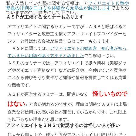
私が入塾していた塾に関する情報は、ア
フィリエイトＫ塾や
塾長の評判を口コミや体験から元塾生が解説します
でまとめ
ていますので、参考にして下さい。
ＡＳＰが主催するセミナーもあります
アフィリエイトに関するセミナーですが、ＡＳＰと呼ばれるア
フィリエイターと広告主を繋ぐアフィリエイトプロバイダーセ
ンターと呼ばれる会社が運営するセミナーもあります。
ＡＳＰに関しては、
アフィリエイトの始め方 初心者が知っ
ておきたい用語やあり方をまとめました
でご確認下さい。
ＡＳＰのセミナーでは、アフィリエイトで扱う商材（美容グッ
ズやダイエット商材など）などの紹介や、今伸びている案件や
これから伸びそうな案件など知識や情報を提供してくれる貴重
な機会です。
怪しいもので
ＡＳＰが運営するセミナーは、間違いなく「
はない
」と言い切れるのですが、理由は明確でＡＳＰは上場
企業など信用力の高い会社が運営しているからです、これ以上
も以下もない理由だと思います。
アフィリエイトをＳＮＳで勧誘するのは怪しい人が多い
法人から個人まで、様々な方がアフィリエイトに取り組んでい