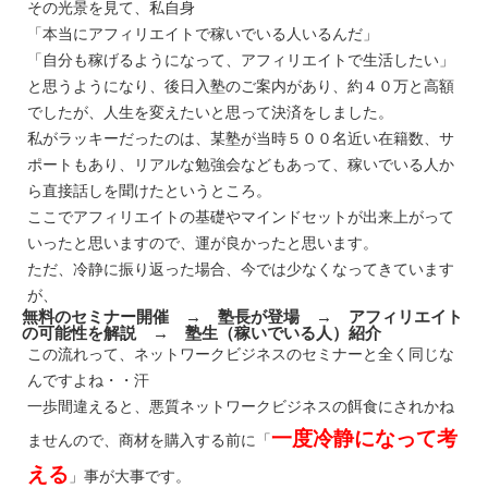
その光景を見て、私自身
「本当にアフィリエイトで稼いでいる人いるんだ」
「自分も稼げるようになって、アフィリエイトで生活したい」
と思うようになり、後日入塾のご案内があり、約４０万と高額
でしたが、人生を変えたいと思って決済をしました。
私がラッキーだったのは、某塾が当時５００名近い在籍数、サ
ポートもあり、リアルな勉強会などもあって、稼いでいる人か
ら直接話しを聞けたというところ。
ここでアフィリエイトの基礎やマインドセットが出来上がって
いったと思いますので、運が良かったと思います。
ただ、冷静に振り返った場合、今では少なくなってきています
が、
無料のセミナー開催 → 塾長が登場 → アフィリエイト
の可能性を解説 → 塾生（稼いでいる人）紹介
この流れって、ネットワークビジネスのセミナーと全く同じな
んですよね・・汗
一歩間違えると、悪質ネットワークビジネスの餌食にされかね
一度冷静になって考
ませんので、商材を購入する前に「
える
」事が大事です。