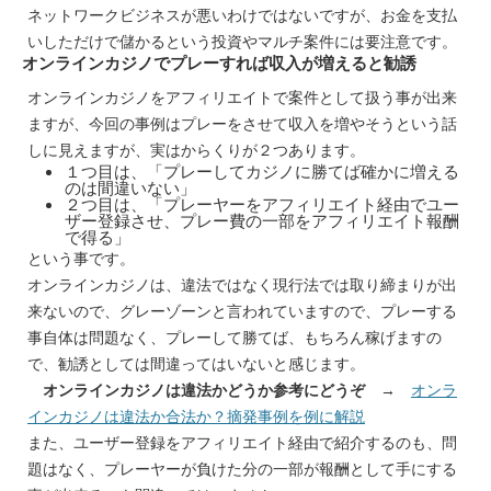
ネットワークビジネスが悪いわけではないですが、お金を支払
いしただけで儲かるという投資やマルチ案件には要注意です。
オンラインカジノでプレーすれば収入が増えると勧誘
オンラインカジノをアフィリエイトで案件として扱う事が出来
ますが、今回の事例はプレーをさせて収入を増やそうという話
しに見えますが、実はからくりが２つあります。
１つ目は、「プレーしてカジノに勝てば確かに増える
のは間違いない」
２つ目は、「プレーヤーをアフィリエイト経由でユー
ザー登録させ、プレー費の一部をアフィリエイト報酬
で得る」
という事です。
オンラインカジノは、違法ではなく現行法では取り締まりが出
来ないので、グレーゾーンと言われていますので、プレーする
事自体は問題なく、プレーして勝てば、もちろん稼げますの
で、勧誘としては間違ってはいないと感じます。
オンラインカジノは違法かどうか参考にどうぞ
→
オンラ
インカジノは違法か合法か？摘発事例を例に解説
また、ユーザー登録をアフィリエイト経由で紹介するのも、問
題はなく、プレーヤーが負けた分の一部が報酬として手にする