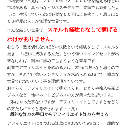
市場規模で言えば、２０１９年で３，０００億を超えるほどの
市場がある、真っ当なビジネスモデルで、冒頭でも紹介したよ
うに、生活していくのに必要な５０万以上を稼ごうと思えば１
０％程度の人しか無理な世界です。
スキルも経験もなしで稼げる
そんな厳しい世界で、
わけがありません。
むしろ、数え切れないほどの失敗という経験をして、スキルを
磨き、「絶対に成功するんだ」という強いマインドセットが出
来なければ、簡単に諦めてしまうような業界です。
副業でアフィリエイトを始める人は、本当に凄いなと思うので
すが、それだけ強いメンタリティが求められるわけで、簡単な
世界ではないという事を理解頂きたいです。
おそらく、アフィリエイトで稼ぐよりも、せどりや輸入転売ビ
ジネスなど、他のネットビジネスの方が簡単だと思います。
（私はやった事ないですが、アフィリエイトしてますとせどり
の方たちに言うと尊敬されます・・笑）
一般的な詐欺の手口からアフィリエイト詐欺を考える
アフィリエイトにまつわる詐欺に合わないためには、一般的な