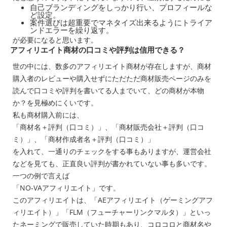
自己ブランディングをしっかり行い、プロフィールな
ど設定。
案件選びは超重要でマネタイズ出来るようにトライア
ンドエラーを繰り返す。
が必要になると思います。
アフィリエイト商材の口コミや評判は信用できる？
世の中には、数多のアフィリエイト商材が存在しますが、商材
購入者のレビューや購入せずにただただ商材販売ページのみを
読んで口コミや評判を書いてる人までいて、どの商材が本物
か？を見極めにくいです。
私も商材購入前には、
「商材名＋評判（口コミ）」、「商材販売会社＋評判（口コ
ミ）」、「商材作成者名＋評判（口コミ）」
を入れて、一通りのチェックをする事もありますが、運営会社
などを見ても、正直良い評判が書かれていない事も多いです。
一つの例で言えば
「NO-VAアフィリエイト」です。
このアフィリエイトは、「AEアフィリエイト（ゲーミングアフ
ィリエイト）」「FLM（フューチャーリンクマルタ）」といっ
たネーミングで販売していた時期もあり、コロコロと商材名や