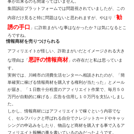
事が出来るのも間違ってはいません。
集団訴訟プラットフォームでは問題視されていましたが、この
勧
内容だけ見ると特に問題はないと思われますが、やはり「
誘の手口
」に詐欺まがいな事はなかったか？は気になるとこ
ろですね。
情報商材を売りつけられる
アフィリエイトが怪しい、詐欺まがいだとイメージされる大き
悪評の情報商材
な理由は「
」の存在だと私は思っていま
す。
実例では、川崎市の消費生活センターへ相談されたのが、「簡
単確実に稼げる情報商材を購入する権利が当たった」とメール
が届き、「１日数十分程度のアフィリエイト作業で、毎月５０
万円が自動的に稼げる」広告を信用し１０万円を支払いしまし
た。
しかし、情報商材にはアフィリエイトで稼ぐという内容でな
く、セルフバックと呼ばれる自分でクレジットカードやキャッ
シングの申込みをしたり、物品など商材を購入する事で入るア
フィリエイト報酬の事を書いているのみだったようです。