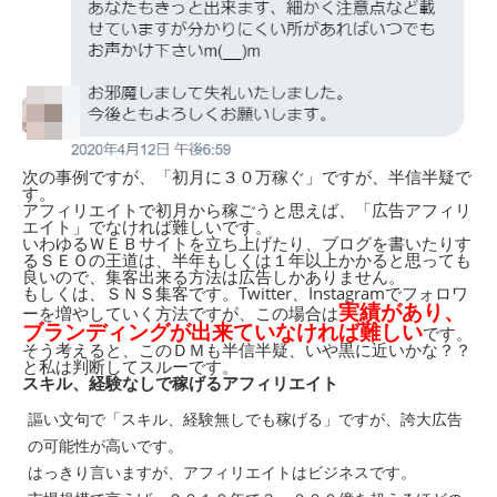
次の事例ですが、「初月に３０万稼ぐ」ですが、半信半疑で
す。
アフィリエイトで初月から稼ごうと思えば、「広告アフィリ
エイト」でなければ難しいです。
いわゆるＷＥＢサイトを立ち上げたり、ブログを書いたりす
るＳＥＯの王道は、半年もしくは１年以上かかると思っても
良いので、集客出来る方法は広告しかありません。
もしくは、ＳＮＳ集客です。Twitter、Instagramでフォロワ
実績があり、
ーを増やしていく方法ですが、この場合は
ブランディングが出来ていなければ難しい
です。
そう考えると、このＤＭも半信半疑、いや黒に近いかな？？
と私は判断してスルーです。
スキル、経験なしで稼げるアフィリエイト
謳い文句で「スキル、経験無しでも稼げる」ですが、誇大広告
の可能性が高いです。
はっきり言いますが、アフィリエイトはビジネスです。