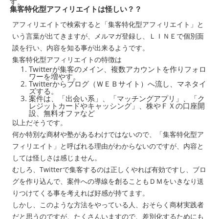
す。
集客特化型アフィリエイトは怪しい？？
アフィリエイトで検索すると「集客特化型アフィリエイト」と
いう言葉が出てきますが、メルマガ登録し、ＬＩＮＥで個別面
談を行い、内容を知る事が出来るようです。
集客特化型アフィリエイトの特徴は
Twitterが集客のメイン、複数アカウントを作りフォロ
ワーを増やす。
Twitterからブログ（ＷＥＢサイト）へ流し、マネタイ
ズする。
案件は、「出会い系」、「マッチングアプリ」、「ク
レジットカードやキャッシング」、株やＦＸの口座開
設、無料オファなど
以上だそうです。
何か特別な商材や塾があるわけではないので、「集客特化型ア
フィリエイト」と呼ばれる理由がわからないのですが、内容と
しては怪しさは感じません。
むしろ、Twitterで集客するのは正しくやれば有効ですし、ブロ
グを作り込んで、案件への導線を創ることもＤＭをいきなり送
りつけてくる事を考えれば好感が持てます。
しかし、このような方法をやっている人、おそらく商材実践者
だと思うのですが、たくさんいますので、差別化するためにも