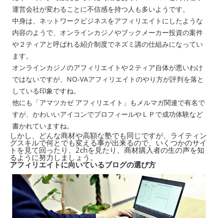
運営会社が変わることに不信感を持つ人も多いようです。
中身は、ネットワークビジネスをアフィリエイトにしたような
内容のようで、オンラインカジノやブックメーカー投資の案件
や２ティアと呼ばれる紹介制度でネズミ講の仕組みになってい
ます。
オンラインカジノのアフィリエイトや２ティア自体が悪いわけ
ではないですが、NO-VAアフィリエイトのやり方が評判を落と
している印象ですね。
他にも「アマツカゼ アフィリエイト」もメルマガ関連で有名で
すが、かわいいアイコンでプロフィールやＬＰで成功体験など
書かれていますね。
しかし、どんな商材や高額な塾でも同じですが、ライティン
グスキルで何とでも変える事が出来るので、いくつかのサイ
トを見て回ったり、2chを見たり、商材購入者の生の声を知
るように努力しましょう。
アフィリエイトに向いているブログの選び方