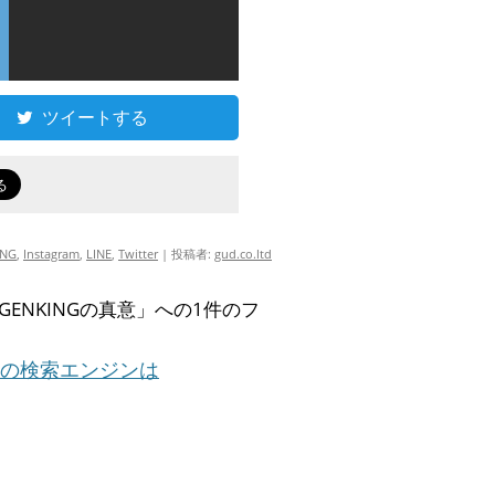
ツイートする
ING
,
Instagram
,
LINE
,
Twitter
|
投稿者:
gud.co.ltd
ENKINGの真意
」への1件のフ
らの検索エンジンは